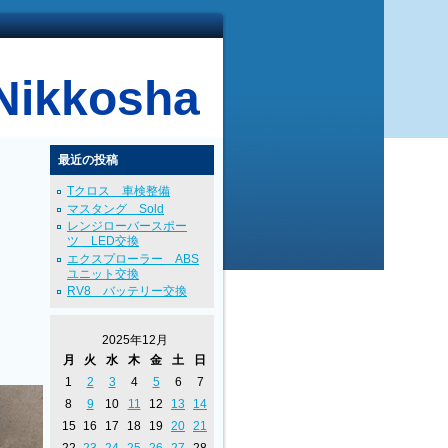
kkosha
最近の投稿
Tクロス 車検整備
マスタング Sold
レンジローバースポー
ツ LED交換
エクスプローラー ABS
ユニット交換
RV8 バッテリー交換
2025年12月
月
火
水
木
金
土
日
1
2
3
4
5
6
7
8
9
10
11
12
13
14
15
16
17
18
19
20
21