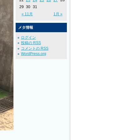
22
23
24
25
26
27
28
29
30
31
« 11月
1月 »
メタ情報
ログイン
投稿の
RSS
コメントの
RSS
WordPress.org