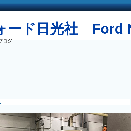
ード日光社 Ford Ni
ブログ
a